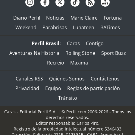
Diario Perfil
Noticias
Marie Claire
Fortuna
Weekend
Parabrisas
Lunateen
BATimes
Perfil Brasil:
Caras
Contigo
Aventuras Na Historia
Rolling Stone
Sport Buzz
Recreio
Maxima
Canales RSS
Quienes Somos
Contáctenos
Privacidad
Equipo
Reglas de participación
Tránsito
Caras - Editorial Perfil S.A.
| © Perfil.com 2006-2026 - Todos los
derechos reservados.
Editor responsable: Carlos Piro.
Registro de la propiedad intelectual número 5346433
Dirección:
California 2715
,
C1289ABI
,
CABA, Argentina
|