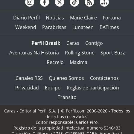
Diario Perfil
Noticias
Marie Claire
Fortuna
Weekend
Parabrisas
Lunateen
BATimes
Perfil Brasil:
Caras
Contigo
Aventuras Na Historia
Rolling Stone
Sport Buzz
Recreio
Maxima
Canales RSS
Quienes Somos
Contáctenos
Privacidad
Equipo
Reglas de participación
Tránsito
Caras - Editorial Perfil S.A.
| © Perfil.com 2006-2026 - Todos los
derechos reservados.
Editor responsable: Carlos Piro.
Registro de la propiedad intelectual número 5346433
Dirección:
California 2715
,
C1289ABI
,
CABA, Argentina
|