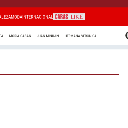
ALEZA
MODA
INTERNACIONAL
CARAS MIAMI
TA
MORIA CASÁN
JUAN MINUJÍN
HERMANA VERÓNICA
CARAS BRASIL
CARAS URUGUAY