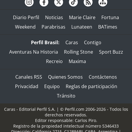
Diario Perfil
Noticias
Marie Claire
Fortuna
Weekend
Parabrisas
Lunateen
BATimes
Perfil Brasil:
Caras
Contigo
Aventuras Na Historia
Rolling Stone
Sport Buzz
Recreio
Maxima
Canales RSS
Quienes Somos
Contáctenos
Privacidad
Equipo
Reglas de participación
Tránsito
Caras - Editorial Perfil S.A.
| © Perfil.com 2006-2026 - Todos los
derechos reservados.
Editor responsable: Carlos Piro.
Registro de la propiedad intelectual número 5346433
Dirección:
California 2715
,
C1289ABI
,
CABA, Argentina
|