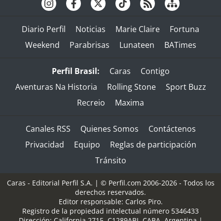
Diario Perfil
Noticias
Marie Claire
Fortuna
Weekend
Parabrisas
Lunateen
BATimes
Perfil Brasil:
Caras
Contigo
Aventuras Na Historia
Rolling Stone
Sport Buzz
Recreio
Maxima
Canales RSS
Quienes Somos
Contáctenos
Privacidad
Equipo
Reglas de participación
Tránsito
Caras - Editorial Perfil S.A.
| © Perfil.com 2006-2026 - Todos los
derechos reservados.
Editor responsable: Carlos Piro.
Registro de la propiedad intelectual número 5346433
Dirección:
California 2715
,
C1289ABI
,
CABA, Argentina
|