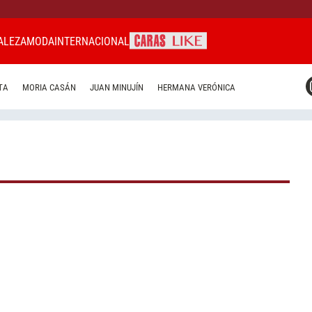
ALEZA
MODA
INTERNACIONAL
CARAS MIAMI
TA
MORIA CASÁN
JUAN MINUJÍN
HERMANA VERÓNICA
CARAS BRASIL
CARAS URUGUAY