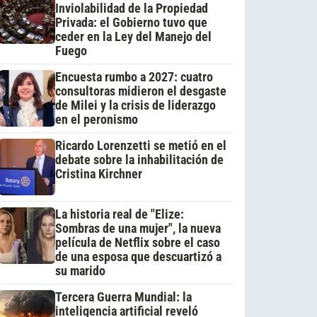
Inviolabilidad de la Propiedad
Privada: el Gobierno tuvo que
ceder en la Ley del Manejo del
Fuego
Encuesta rumbo a 2027: cuatro
consultoras midieron el desgaste
de Milei y la crisis de liderazgo
en el peronismo
Ricardo Lorenzetti se metió en el
debate sobre la inhabilitación de
Cristina Kirchner
La historia real de "Elize:
Sombras de una mujer", la nueva
película de Netflix sobre el caso
de una esposa que descuartizó a
su marido
Tercera Guerra Mundial: la
inteligencia artificial reveló