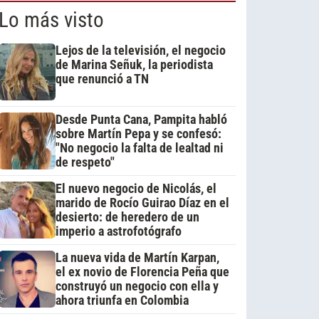
Lo más visto
Lejos de la televisión, el negocio
de Marina Señuk, la periodista
que renunció a TN
Desde Punta Cana, Pampita habló
sobre Martín Pepa y se confesó:
"No negocio la falta de lealtad ni
de respeto"
El nuevo negocio de Nicolás, el
marido de Rocío Guirao Díaz en el
desierto: de heredero de un
imperio a astrofotógrafo
La nueva vida de Martín Karpan,
el ex novio de Florencia Peña que
construyó un negocio con ella y
ahora triunfa en Colombia