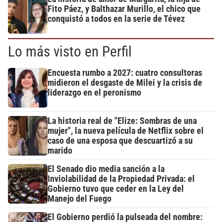
Fito Páez, y Balthazar Murillo, el chico que
conquistó a todos en la serie de Tévez
Lo más visto en Perfil
Encuesta rumbo a 2027: cuatro consultoras
midieron el desgaste de Milei y la crisis de
liderazgo en el peronismo
La historia real de "Elize: Sombras de una
mujer", la nueva película de Netflix sobre el
caso de una esposa que descuartizó a su
marido
El Senado dio media sanción a la
Inviolabilidad de la Propiedad Privada: el
Gobierno tuvo que ceder en la Ley del
Manejo del Fuego
El Gobierno perdió la pulseada del nombre: