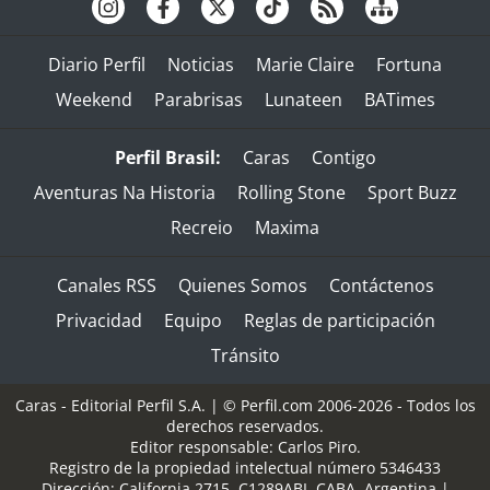
Diario Perfil
Noticias
Marie Claire
Fortuna
Weekend
Parabrisas
Lunateen
BATimes
Perfil Brasil:
Caras
Contigo
Aventuras Na Historia
Rolling Stone
Sport Buzz
Recreio
Maxima
Canales RSS
Quienes Somos
Contáctenos
Privacidad
Equipo
Reglas de participación
Tránsito
Caras - Editorial Perfil S.A.
| © Perfil.com 2006-2026 - Todos los
derechos reservados.
Editor responsable: Carlos Piro.
Registro de la propiedad intelectual número 5346433
Dirección:
California 2715
,
C1289ABI
,
CABA, Argentina
|