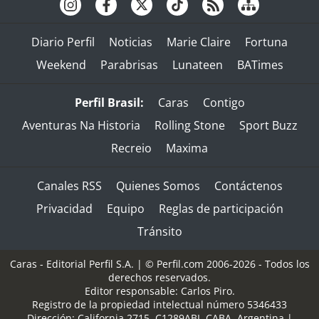
Diario Perfil
Noticias
Marie Claire
Fortuna
Weekend
Parabrisas
Lunateen
BATimes
Perfil Brasil:
Caras
Contigo
Aventuras Na Historia
Rolling Stone
Sport Buzz
Recreio
Maxima
Canales RSS
Quienes Somos
Contáctenos
Privacidad
Equipo
Reglas de participación
Tránsito
Caras - Editorial Perfil S.A.
| © Perfil.com 2006-2026 - Todos los
derechos reservados.
Editor responsable: Carlos Piro.
Registro de la propiedad intelectual número 5346433
Dirección:
California 2715
,
C1289ABI
,
CABA, Argentina
|