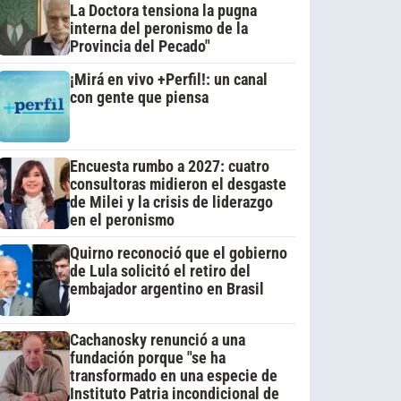
La Doctora tensiona la pugna
interna del peronismo de la
Provincia del Pecado"
¡Mirá en vivo +Perfil!: un canal
con gente que piensa
Encuesta rumbo a 2027: cuatro
consultoras midieron el desgaste
de Milei y la crisis de liderazgo
en el peronismo
Quirno reconoció que el gobierno
de Lula solicitó el retiro del
embajador argentino en Brasil
Cachanosky renunció a una
fundación porque "se ha
transformado en una especie de
Instituto Patria incondicional de