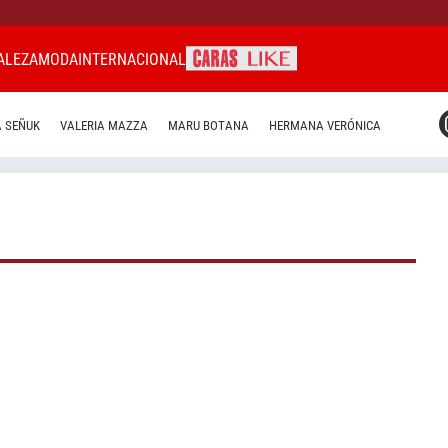
ALEZA
MODA
INTERNACIONAL
CARAS MIAMI
 SEÑUK
VALERIA MAZZA
MARU BOTANA
HERMANA VERÓNICA
CARAS BRASIL
CARAS URUGUAY