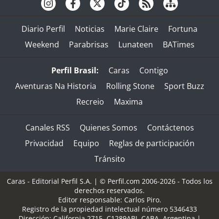
Diario Perfil
Noticias
Marie Claire
Fortuna
Weekend
Parabrisas
Lunateen
BATimes
Perfil Brasil:
Caras
Contigo
Aventuras Na Historia
Rolling Stone
Sport Buzz
Recreio
Maxima
Canales RSS
Quienes Somos
Contáctenos
Privacidad
Equipo
Reglas de participación
Tránsito
Caras - Editorial Perfil S.A.
| © Perfil.com 2006-2026 - Todos los
derechos reservados.
Editor responsable: Carlos Piro.
Registro de la propiedad intelectual número 5346433
Dirección:
California 2715
,
C1289ABI
,
CABA, Argentina
|