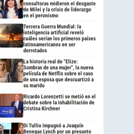
consultoras midieron el desgaste
de Milei y la crisis de liderazgo
en el peronismo
Tercera Guerra Mundial: la
inteligencia artificial reveló
cuáles serían los primeros países
latinoamericanos en ser
derrotados
La historia real de "Elize:
Sombras de una mujer", la nueva
película de Netflix sobre el caso
de una esposa que descuartizó a
su marido
Ricardo Lorenzetti se metió en el
debate sobre la inhabilitación de
Cristina Kirchner
Di Tullio impugnó a Joaquín
Benegas Lynch por un presunto