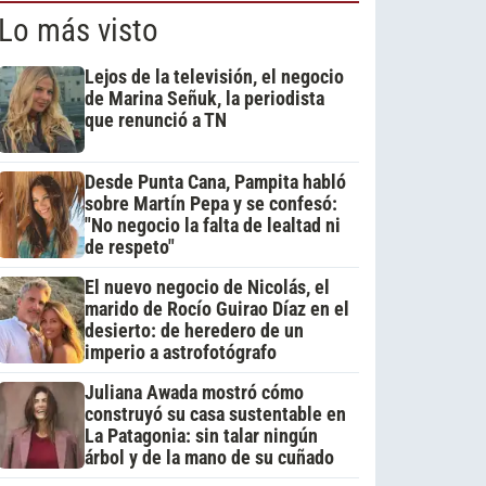
Lo más visto
Lejos de la televisión, el negocio
de Marina Señuk, la periodista
que renunció a TN
Desde Punta Cana, Pampita habló
sobre Martín Pepa y se confesó:
"No negocio la falta de lealtad ni
de respeto"
El nuevo negocio de Nicolás, el
marido de Rocío Guirao Díaz en el
desierto: de heredero de un
imperio a astrofotógrafo
Juliana Awada mostró cómo
construyó su casa sustentable en
La Patagonia: sin talar ningún
árbol y de la mano de su cuñado