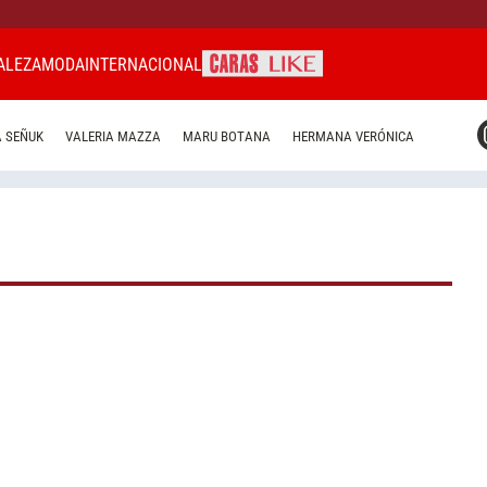
ALEZA
MODA
INTERNACIONAL
CARAS MIAMI
 SEÑUK
VALERIA MAZZA
MARU BOTANA
HERMANA VERÓNICA
CARAS BRASIL
CARAS URUGUAY