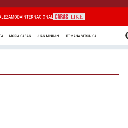
ALEZA
MODA
INTERNACIONAL
CARAS MIAMI
TA
MORIA CASÁN
JUAN MINUJÍN
HERMANA VERÓNICA
CARAS BRASIL
CARAS URUGUAY