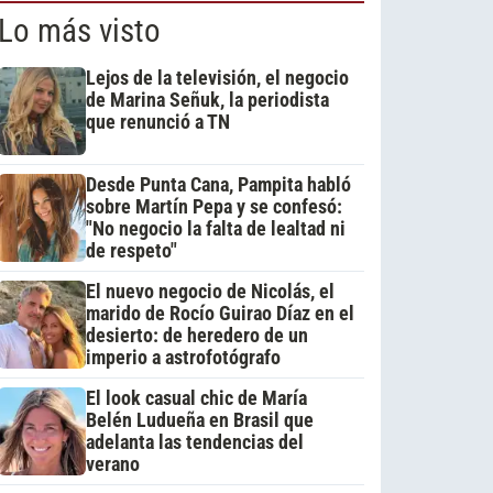
Lo más visto
Lejos de la televisión, el negocio
de Marina Señuk, la periodista
que renunció a TN
Desde Punta Cana, Pampita habló
sobre Martín Pepa y se confesó:
"No negocio la falta de lealtad ni
de respeto"
El nuevo negocio de Nicolás, el
marido de Rocío Guirao Díaz en el
desierto: de heredero de un
imperio a astrofotógrafo
El look casual chic de María
Belén Ludueña en Brasil que
adelanta las tendencias del
verano