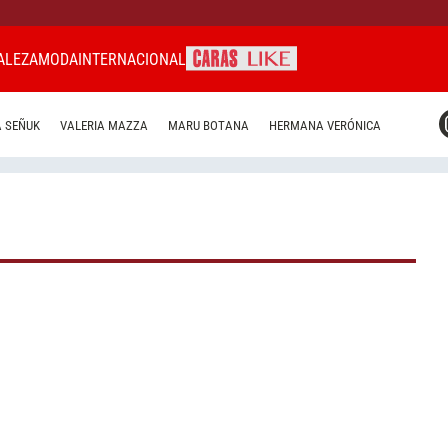
ALEZA
MODA
INTERNACIONAL
CARAS MIAMI
 SEÑUK
VALERIA MAZZA
MARU BOTANA
HERMANA VERÓNICA
CARAS BRASIL
CARAS URUGUAY