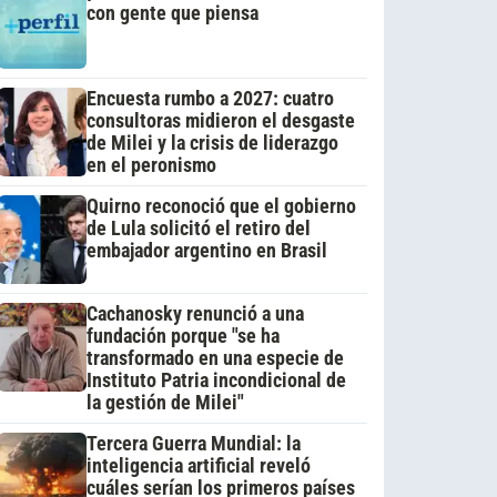
con gente que piensa
Encuesta rumbo a 2027: cuatro
consultoras midieron el desgaste
de Milei y la crisis de liderazgo
en el peronismo
Quirno reconoció que el gobierno
de Lula solicitó el retiro del
embajador argentino en Brasil
Cachanosky renunció a una
fundación porque "se ha
transformado en una especie de
Instituto Patria incondicional de
la gestión de Milei"
Tercera Guerra Mundial: la
inteligencia artificial reveló
cuáles serían los primeros países