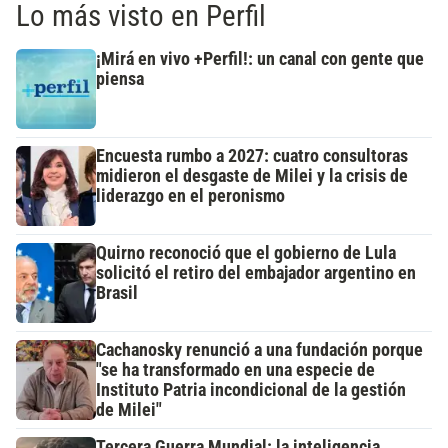
Lo más visto en Perfil
¡Mirá en vivo +Perfil!: un canal con gente que
piensa
Encuesta rumbo a 2027: cuatro consultoras
midieron el desgaste de Milei y la crisis de
liderazgo en el peronismo
Quirno reconoció que el gobierno de Lula
solicitó el retiro del embajador argentino en
Brasil
Cachanosky renunció a una fundación porque
"se ha transformado en una especie de
Instituto Patria incondicional de la gestión
de Milei"
Tercera Guerra Mundial: la inteligencia