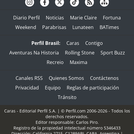
Diario Perfil
Noticias
Marie Claire
Fortuna
Weekend
Parabrisas
Lunateen
BATimes
Perfil Brasil:
Caras
Contigo
Aventuras Na Historia
Rolling Stone
Sport Buzz
Recreio
Maxima
Canales RSS
Quienes Somos
Contáctenos
Privacidad
Equipo
Reglas de participación
Tránsito
Caras - Editorial Perfil S.A.
| © Perfil.com 2006-2026 - Todos los
derechos reservados.
Editor responsable: Carlos Piro.
Registro de la propiedad intelectual número 5346433
Dirección:
California 2715
,
C1289ABI
,
CABA, Argentina
|