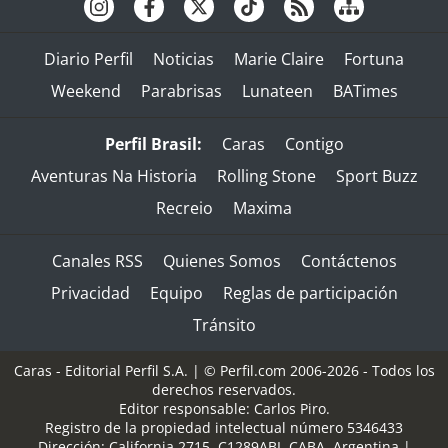
Diario Perfil
Noticias
Marie Claire
Fortuna
Weekend
Parabrisas
Lunateen
BATimes
Perfil Brasil:
Caras
Contigo
Aventuras Na Historia
Rolling Stone
Sport Buzz
Recreio
Maxima
Canales RSS
Quienes Somos
Contáctenos
Privacidad
Equipo
Reglas de participación
Tránsito
Caras - Editorial Perfil S.A.
| © Perfil.com 2006-2026 - Todos los
derechos reservados.
Editor responsable: Carlos Piro.
Registro de la propiedad intelectual número 5346433
Dirección:
California 2715
,
C1289ABI
,
CABA, Argentina
|