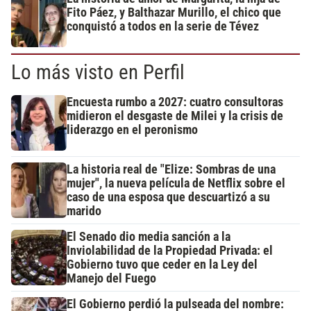
Fito Páez, y Balthazar Murillo, el chico que
conquistó a todos en la serie de Tévez
Lo más visto en Perfil
Encuesta rumbo a 2027: cuatro consultoras
midieron el desgaste de Milei y la crisis de
liderazgo en el peronismo
La historia real de "Elize: Sombras de una
mujer", la nueva película de Netflix sobre el
caso de una esposa que descuartizó a su
marido
El Senado dio media sanción a la
Inviolabilidad de la Propiedad Privada: el
Gobierno tuvo que ceder en la Ley del
Manejo del Fuego
El Gobierno perdió la pulseada del nombre: