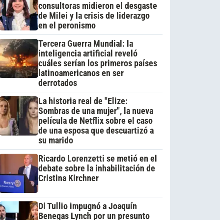
consultoras midieron el desgaste
de Milei y la crisis de liderazgo
en el peronismo
Tercera Guerra Mundial: la
inteligencia artificial reveló
cuáles serían los primeros países
latinoamericanos en ser
derrotados
La historia real de "Elize:
Sombras de una mujer", la nueva
película de Netflix sobre el caso
de una esposa que descuartizó a
su marido
Ricardo Lorenzetti se metió en el
debate sobre la inhabilitación de
Cristina Kirchner
Di Tullio impugnó a Joaquín
Benegas Lynch por un presunto