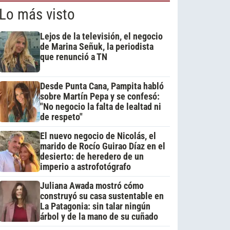
Lo más visto
Lejos de la televisión, el negocio
de Marina Señuk, la periodista
que renunció a TN
Desde Punta Cana, Pampita habló
sobre Martín Pepa y se confesó:
"No negocio la falta de lealtad ni
de respeto"
El nuevo negocio de Nicolás, el
marido de Rocío Guirao Díaz en el
desierto: de heredero de un
imperio a astrofotógrafo
Juliana Awada mostró cómo
construyó su casa sustentable en
La Patagonia: sin talar ningún
árbol y de la mano de su cuñado