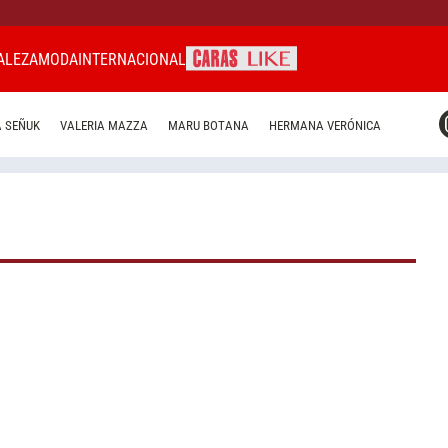
ALEZA
MODA
INTERNACIONAL
CARAS MIAMI
 SEÑUK
VALERIA MAZZA
MARU BOTANA
HERMANA VERÓNICA
CARAS BRASIL
CARAS URUGUAY