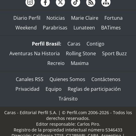
Diario Perfil
Noticias
Marie Claire
Fortuna
Weekend
Parabrisas
Lunateen
BATimes
Perfil Brasil:
Caras
Contigo
Aventuras Na Historia
Rolling Stone
Sport Buzz
Recreio
Maxima
Canales RSS
Quienes Somos
Contáctenos
Privacidad
Equipo
Reglas de participación
Tránsito
Caras - Editorial Perfil S.A.
| © Perfil.com 2006-2026 - Todos los
derechos reservados.
Editor responsable: Carlos Piro.
Registro de la propiedad intelectual número 5346433
Dirección:
California 2715
,
C1289ABI
,
CABA, Argentina
|