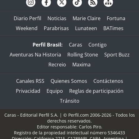
Diario Perfil
Noticias
Marie Claire
Fortuna
Weekend
Parabrisas
Lunateen
BATimes
Perfil Brasil:
Caras
Contigo
Aventuras Na Historia
Rolling Stone
Sport Buzz
Recreio
Maxima
Canales RSS
Quienes Somos
Contáctenos
Privacidad
Equipo
Reglas de participación
Tránsito
Caras - Editorial Perfil S.A.
| © Perfil.com 2006-2026 - Todos los
derechos reservados.
Editor responsable: Carlos Piro.
Registro de la propiedad intelectual número 5346433
Dirección:
California 2715
,
C1289ABI
,
CABA, Argentina
|