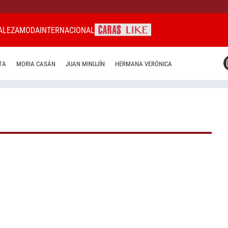
ALEZA
MODA
INTERNACIONAL
CARAS MIAMI
TA
MORIA CASÁN
JUAN MINUJÍN
HERMANA VERÓNICA
CARAS BRASIL
CARAS URUGUAY