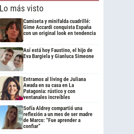
Lo más visto
Camiseta y minifalda cuadrillé:
Gime Accardi conquista España
con un original look en tendencia
Así está hoy Faustino, el hijo de
Eva Bargiela y Gianluca Simeone
Entramos al living de Juliana
Awada en su casa en La
Patagonia: rústico y con
ventanales increíbles
Sofía Aldrey compartió una
reflexión a un mes de ser madre
de Marco: “Fue aprender a
confiar”