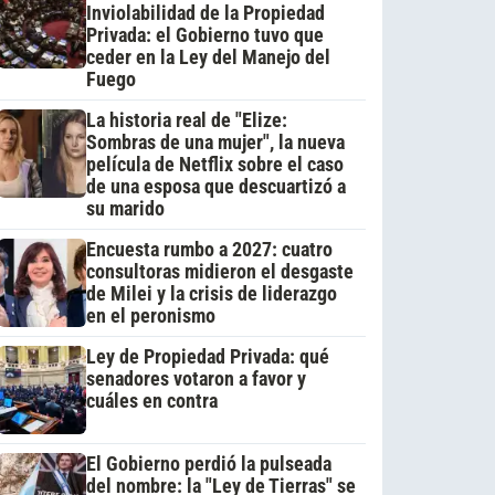
Inviolabilidad de la Propiedad
Privada: el Gobierno tuvo que
ceder en la Ley del Manejo del
Fuego
La historia real de "Elize:
Sombras de una mujer", la nueva
película de Netflix sobre el caso
de una esposa que descuartizó a
su marido
Encuesta rumbo a 2027: cuatro
consultoras midieron el desgaste
de Milei y la crisis de liderazgo
en el peronismo
Ley de Propiedad Privada: qué
senadores votaron a favor y
cuáles en contra
El Gobierno perdió la pulseada
del nombre: la "Ley de Tierras" se