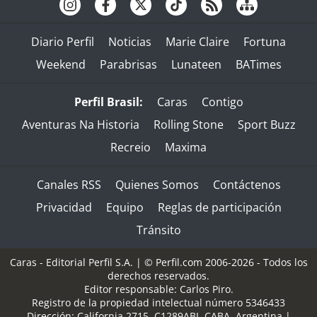
Diario Perfil
Noticias
Marie Claire
Fortuna
Weekend
Parabrisas
Lunateen
BATimes
Perfil Brasil:
Caras
Contigo
Aventuras Na Historia
Rolling Stone
Sport Buzz
Recreio
Maxima
Canales RSS
Quienes Somos
Contáctenos
Privacidad
Equipo
Reglas de participación
Tránsito
Caras - Editorial Perfil S.A.
| © Perfil.com 2006-2026 - Todos los
derechos reservados.
Editor responsable: Carlos Piro.
Registro de la propiedad intelectual número 5346433
Dirección:
California 2715
,
C1289ABI
,
CABA, Argentina
|