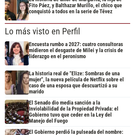
Fito Páez, y Balthazar Murillo, el chico que
conquistó a todos en la serie de Tévez
Lo más visto en Perfil
Encuesta rumbo a 2027: cuatro consultoras
midieron el desgaste de Milei y la crisis de
liderazgo en el peronismo
La historia real de "Elize: Sombras de una
mujer", la nueva película de Netflix sobre el
caso de una esposa que descuartizó a su
marido
El Senado dio media sanción a la
Inviolabilidad de la Propiedad Privada: el
Gobierno tuvo que ceder en la Ley del
Manejo del Fuego
El Gobierno perdió la pulseada del nombre: