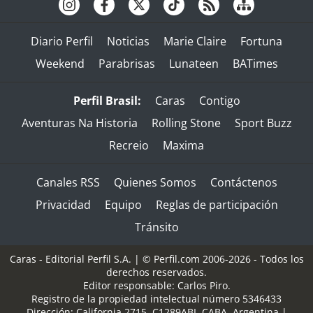
Diario Perfil
Noticias
Marie Claire
Fortuna
Weekend
Parabrisas
Lunateen
BATimes
Perfil Brasil:
Caras
Contigo
Aventuras Na Historia
Rolling Stone
Sport Buzz
Recreio
Maxima
Canales RSS
Quienes Somos
Contáctenos
Privacidad
Equipo
Reglas de participación
Tránsito
Caras - Editorial Perfil S.A.
| © Perfil.com 2006-2026 - Todos los
derechos reservados.
Editor responsable: Carlos Piro.
Registro de la propiedad intelectual número 5346433
Dirección:
California 2715
,
C1289ABI
,
CABA, Argentina
|