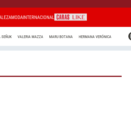
ALEZA
MODA
INTERNACIONAL
CARAS MIAMI
 SEÑUK
VALERIA MAZZA
MARU BOTANA
HERMANA VERÓNICA
CARAS BRASIL
CARAS URUGUAY