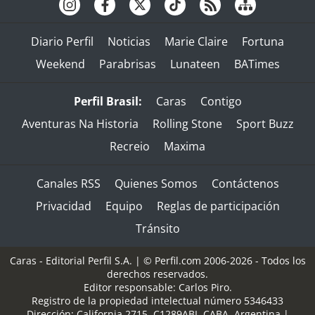
Diario Perfil
Noticias
Marie Claire
Fortuna
Weekend
Parabrisas
Lunateen
BATimes
Perfil Brasil:
Caras
Contigo
Aventuras Na Historia
Rolling Stone
Sport Buzz
Recreio
Maxima
Canales RSS
Quienes Somos
Contáctenos
Privacidad
Equipo
Reglas de participación
Tránsito
Caras - Editorial Perfil S.A.
| © Perfil.com 2006-2026 - Todos los
derechos reservados.
Editor responsable: Carlos Piro.
Registro de la propiedad intelectual número 5346433
Dirección:
California 2715
,
C1289ABI
,
CABA, Argentina
|