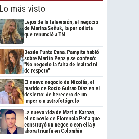
Lo más visto
Lejos de la televisión, el negocio
de Marina Señuk, la periodista
que renunció a TN
Desde Punta Cana, Pampita habló
sobre Martín Pepa y se confesó:
"No negocio la falta de lealtad ni
de respeto"
El nuevo negocio de Nicolás, el
marido de Rocío Guirao Díaz en el
desierto: de heredero de un
imperio a astrofotógrafo
La nueva vida de Martín Karpan,
el ex novio de Florencia Peña que
construyó un negocio con ella y
ahora triunfa en Colombia