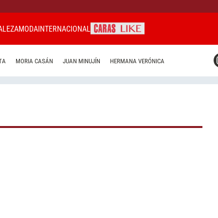
ALEZA
MODA
INTERNACIONAL
CARAS MIAMI
TA
MORIA CASÁN
JUAN MINUJÍN
HERMANA VERÓNICA
CARAS BRASIL
CARAS URUGUAY