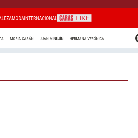
ALEZA
MODA
INTERNACIONAL
CARAS MIAMI
TA
MORIA CASÁN
JUAN MINUJÍN
HERMANA VERÓNICA
CARAS BRASIL
CARAS URUGUAY