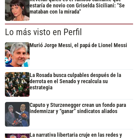
estaría de novio con Griselda Siciliani: "Se
mataban con la mirada"
Lo más visto en Perfil
Murió Jorge Messi, el papá de Lionel Messi
La Rosada busca culpables después de la
derrota en el Senado y recalcula su
estrategia
Caputo y Sturzenegger crean un fondo para
indemnizar y “ganar” sindicatos aliados
La narrativa libertaria cruje en las redes y