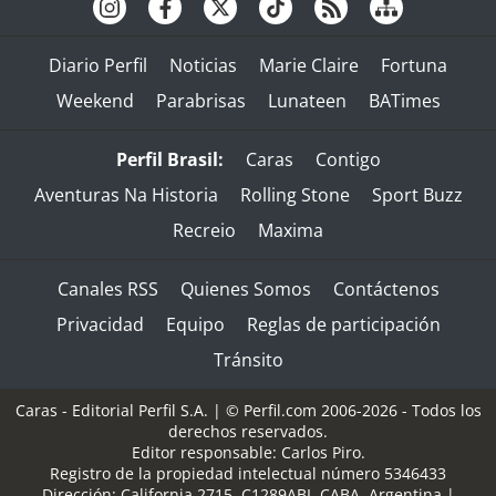
Diario Perfil
Noticias
Marie Claire
Fortuna
Weekend
Parabrisas
Lunateen
BATimes
Perfil Brasil:
Caras
Contigo
Aventuras Na Historia
Rolling Stone
Sport Buzz
Recreio
Maxima
Canales RSS
Quienes Somos
Contáctenos
Privacidad
Equipo
Reglas de participación
Tránsito
Caras - Editorial Perfil S.A.
| © Perfil.com 2006-2026 - Todos los
derechos reservados.
Editor responsable: Carlos Piro.
Registro de la propiedad intelectual número 5346433
Dirección:
California 2715
,
C1289ABI
,
CABA, Argentina
|