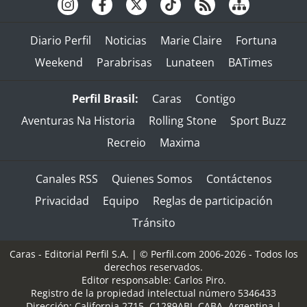
Diario Perfil
Noticias
Marie Claire
Fortuna
Weekend
Parabrisas
Lunateen
BATimes
Perfil Brasil:
Caras
Contigo
Aventuras Na Historia
Rolling Stone
Sport Buzz
Recreio
Maxima
Canales RSS
Quienes Somos
Contáctenos
Privacidad
Equipo
Reglas de participación
Tránsito
Caras - Editorial Perfil S.A.
| © Perfil.com 2006-2026 - Todos los
derechos reservados.
Editor responsable: Carlos Piro.
Registro de la propiedad intelectual número 5346433
Dirección:
California 2715
,
C1289ABI
,
CABA, Argentina
|