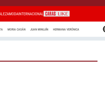
ALEZA
MODA
INTERNACIONAL
CARAS MIAMI
TA
MORIA CASÁN
JUAN MINUJÍN
HERMANA VERÓNICA
CARAS BRASIL
CARAS URUGUAY