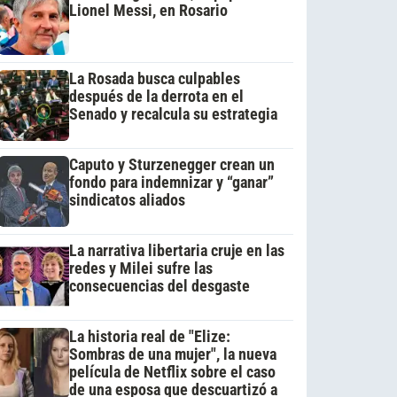
Lionel Messi, en Rosario
La Rosada busca culpables
después de la derrota en el
Senado y recalcula su estrategia
Caputo y Sturzenegger crean un
fondo para indemnizar y “ganar”
sindicatos aliados
La narrativa libertaria cruje en las
redes y Milei sufre las
consecuencias del desgaste
La historia real de "Elize:
Sombras de una mujer", la nueva
película de Netflix sobre el caso
de una esposa que descuartizó a