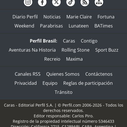
Diario Perfil
Noticias
Marie Claire
Fortuna
Weekend
Parabrisas
Lunateen
BATimes
Perfil Brasil:
Caras
Contigo
Aventuras Na Historia
Rolling Stone
Sport Buzz
Recreio
Maxima
Canales RSS
Quienes Somos
Contáctenos
Privacidad
Equipo
Reglas de participación
Tránsito
Caras - Editorial Perfil S.A.
| © Perfil.com 2006-2026 - Todos los
derechos reservados.
Editor responsable: Carlos Piro.
Registro de la propiedad intelectual número 5346433
Dirección:
California 2715
,
C1289ABI
,
CABA, Argentina
|