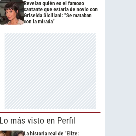
Revelan quién es el famoso
cantante que estaría de novio con
Griselda Siciliani: "Se mataban
con la mirada"
Lo más visto en Perfil
La historia real de "Elize: