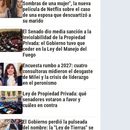
Sombras de una mujer", la nueva
película de Netflix sobre el caso
de una esposa que descuartizó a
su marido
El Senado dio media sanción a la
Inviolabilidad de la Propiedad
Privada: el Gobierno tuvo que
ceder en la Ley del Manejo del
Fuego
Encuesta rumbo a 2027: cuatro
consultoras midieron el desgaste
de Milei y la crisis de liderazgo
en el peronismo
Ley de Propiedad Privada: qué
senadores votaron a favor y
cuáles en contra
El Gobierno perdió la pulseada
del nombre: la "Ley de Tierras" se