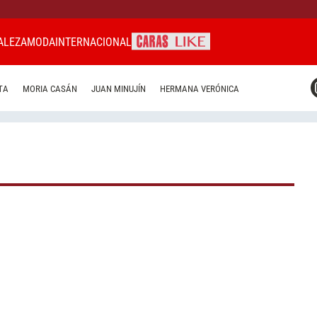
ALEZA
MODA
INTERNACIONAL
CARAS MIAMI
TA
MORIA CASÁN
JUAN MINUJÍN
HERMANA VERÓNICA
CARAS BRASIL
CARAS URUGUAY