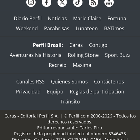
Diario Perfil
Noticias
Marie Claire
Fortuna
Weekend
Parabrisas
Lunateen
BATimes
Perfil Brasil:
Caras
Contigo
Aventuras Na Historia
Rolling Stone
Sport Buzz
Recreio
Maxima
Canales RSS
Quienes Somos
Contáctenos
Privacidad
Equipo
Reglas de participación
Tránsito
Caras - Editorial Perfil S.A.
| © Perfil.com 2006-2026 - Todos los
derechos reservados.
Editor responsable: Carlos Piro.
Registro de la propiedad intelectual número 5346433
Dirección:
California 2715
,
C1289ABI
,
CABA, Argentina
|