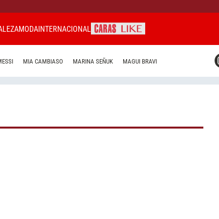
ALEZA
MODA
INTERNACIONAL
CARAS MIAMI
MESSI
MIA CAMBIASO
MARINA SEÑUK
MAGUI BRAVI
CARAS BRASIL
CARAS URUGUAY