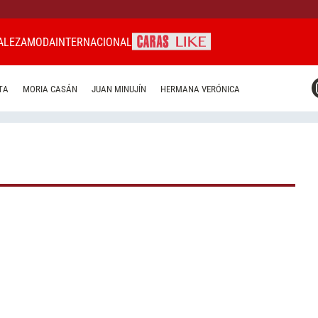
ALEZA
MODA
INTERNACIONAL
CARAS MIAMI
TA
MORIA CASÁN
JUAN MINUJÍN
HERMANA VERÓNICA
CARAS BRASIL
CARAS URUGUAY