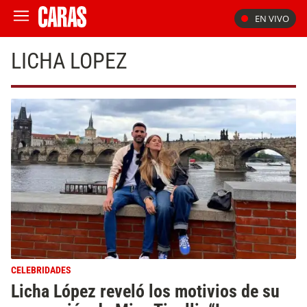
EN VIVO
LICHA LOPEZ
CELEBRIDADES
Licha López reveló los motivios de su