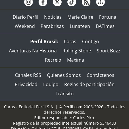
Diario Perfil
Noticias
Marie Claire
Fortuna
Weekend
Parabrisas
Lunateen
BATimes
Perfil Brasil:
Caras
Contigo
Aventuras Na Historia
Rolling Stone
Sport Buzz
Recreio
Maxima
Canales RSS
Quienes Somos
Contáctenos
Privacidad
Equipo
Reglas de participación
Tránsito
Caras - Editorial Perfil S.A.
| © Perfil.com 2006-2026 - Todos los
derechos reservados.
Editor responsable: Carlos Piro.
Registro de la propiedad intelectual número 5346433
Dirección:
California 2715
,
C1289ABI
,
CABA, Argentina
|