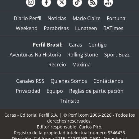
Diario Perfil
Noticias
Marie Claire
Fortuna
Weekend
Parabrisas
Lunateen
BATimes
Perfil Brasil:
Caras
Contigo
Aventuras Na Historia
Rolling Stone
Sport Buzz
Recreio
Maxima
Canales RSS
Quienes Somos
Contáctenos
Privacidad
Equipo
Reglas de participación
Tránsito
Caras - Editorial Perfil S.A.
| © Perfil.com 2006-2026 - Todos los
derechos reservados.
Editor responsable: Carlos Piro.
Registro de la propiedad intelectual número 5346433
Dirección:
California 2715
,
C1289ABI
,
CABA, Argentina
|