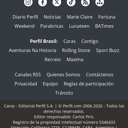
Diario Perfil
Noticias
Marie Claire
Fortuna
Weekend
Parabrisas
Lunateen
BATimes
Perfil Brasil:
Caras
Contigo
Aventuras Na Historia
Rolling Stone
Sport Buzz
Recreio
Maxima
Canales RSS
Quienes Somos
Contáctenos
Privacidad
Equipo
Reglas de participación
Tránsito
Caras - Editorial Perfil S.A.
| © Perfil.com 2006-2026 - Todos los
derechos reservados.
Editor responsable: Carlos Piro.
Registro de la propiedad intelectual número 5346433
Dirección:
California 2715
,
C1289ABI
,
CABA, Argentina
|