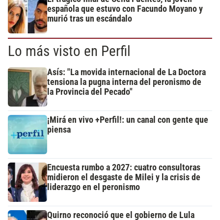
española que estuvo con Facundo Moyano y
murió tras un escándalo
Lo más visto en Perfil
Asís: "La movida internacional de La Doctora
tensiona la pugna interna del peronismo de
la Provincia del Pecado"
¡Mirá en vivo +Perfil!: un canal con gente que
piensa
Encuesta rumbo a 2027: cuatro consultoras
midieron el desgaste de Milei y la crisis de
liderazgo en el peronismo
Quirno reconoció que el gobierno de Lula