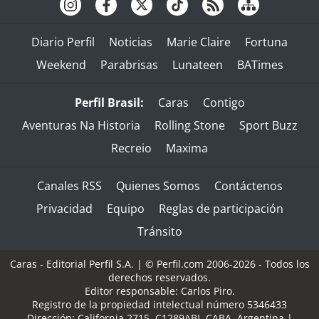
Diario Perfil
Noticias
Marie Claire
Fortuna
Weekend
Parabrisas
Lunateen
BATimes
Perfil Brasil:
Caras
Contigo
Aventuras Na Historia
Rolling Stone
Sport Buzz
Recreio
Maxima
Canales RSS
Quienes Somos
Contáctenos
Privacidad
Equipo
Reglas de participación
Tránsito
Caras - Editorial Perfil S.A.
| © Perfil.com 2006-2026 - Todos los
derechos reservados.
Editor responsable: Carlos Piro.
Registro de la propiedad intelectual número 5346433
Dirección:
California 2715
,
C1289ABI
,
CABA, Argentina
|