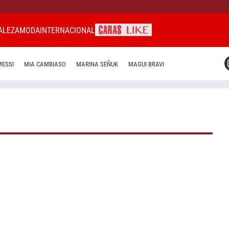
ALEZA
MODA
INTERNACIONAL
CARAS MIAMI
MESSI
MIA CAMBIASO
MARINA SEÑUK
MAGUI BRAVI
CARAS BRASIL
CARAS URUGUAY