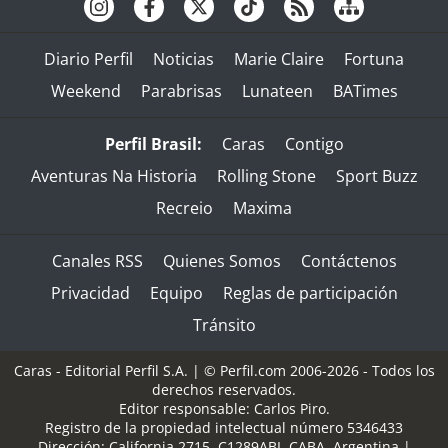
Diario Perfil
Noticias
Marie Claire
Fortuna
Weekend
Parabrisas
Lunateen
BATimes
Perfil Brasil:
Caras
Contigo
Aventuras Na Historia
Rolling Stone
Sport Buzz
Recreio
Maxima
Canales RSS
Quienes Somos
Contáctenos
Privacidad
Equipo
Reglas de participación
Tránsito
Caras - Editorial Perfil S.A.
| © Perfil.com 2006-2026 - Todos los
derechos reservados.
Editor responsable: Carlos Piro.
Registro de la propiedad intelectual número 5346433
Dirección:
California 2715
,
C1289ABI
,
CABA, Argentina
|