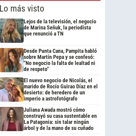
Lo más visto
Lejos de la televisión, el negocio
de Marina Señuk, la periodista
que renunció a TN
Desde Punta Cana, Pampita habló
sobre Martín Pepa y se confesó:
"No negocio la falta de lealtad ni
de respeto"
El nuevo negocio de Nicolás, el
marido de Rocío Guirao Díaz en el
desierto: de heredero de un
imperio a astrofotógrafo
Juliana Awada mostró cómo
construyó su casa sustentable en
La Patagonia: sin talar ningún
árbol y de la mano de su cuñado