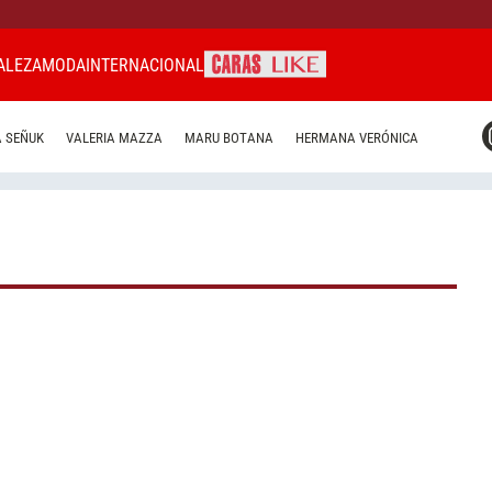
ALEZA
MODA
INTERNACIONAL
CARAS MIAMI
 SEÑUK
VALERIA MAZZA
MARU BOTANA
HERMANA VERÓNICA
CARAS BRASIL
CARAS URUGUAY