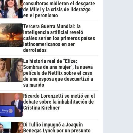
consultoras midieron el desgaste
de Milei y la crisis de liderazgo
en el peronismo
Tercera Guerra Mundial: la
inteligencia artificial reveló
cuáles serían los primeros países
latinoamericanos en ser
derrotados
La historia real de "Elize:
Sombras de una mujer", la nueva
película de Netflix sobre el caso
de una esposa que descuartizó a
su marido
Ricardo Lorenzetti se metió en el
debate sobre la inhabilitación de
Cristina Kirchner
Di Tullio impugnó a Joaquín
Benegas Lynch por un presunto