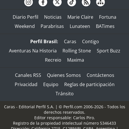
Diario Perfil
Noticias
Marie Claire
Fortuna
Weekend
Parabrisas
Lunateen
BATimes
Perfil Brasil:
Caras
Contigo
Aventuras Na Historia
Rolling Stone
Sport Buzz
Recreio
Maxima
Canales RSS
Quienes Somos
Contáctenos
Privacidad
Equipo
Reglas de participación
Tránsito
Caras - Editorial Perfil S.A.
| © Perfil.com 2006-2026 - Todos los
derechos reservados.
Editor responsable: Carlos Piro.
Registro de la propiedad intelectual número 5346433
Dirección:
California 2715
,
C1289ABI
,
CABA, Argentina
|