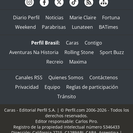
Diario Perfil
Noticias
Marie Claire
Fortuna
Weekend
Parabrisas
Lunateen
BATimes
Perfil Brasil:
Caras
Contigo
Aventuras Na Historia
Rolling Stone
Sport Buzz
Recreio
Maxima
Canales RSS
Quienes Somos
Contáctenos
Privacidad
Equipo
Reglas de participación
Tránsito
Caras - Editorial Perfil S.A.
| © Perfil.com 2006-2026 - Todos los
derechos reservados.
Editor responsable: Carlos Piro.
Registro de la propiedad intelectual número 5346433
Dirección:
California 2715
,
C1289ABI
,
CABA, Argentina
|