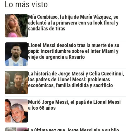
Lo más visto
Mía Cambiaso, la hija de María Vázquez, se
adelantó a la primavera con su look floral y
sandalias de tiras
Lionel Messi desolado tras la muerte de su
papá: incertidumbre sobre el Inter Miami y
viaje de urgencia a Rosario
La historia de Jorge Messi y Celia Cuccitinni,
los padres de Lionel Messi: problemas
económicos, familia dividida y sacrificio
Murió Jorge Messi, el papá de Lionel Messi
a los 68 años
La última vez que Jorge Messi vio a su hijo,