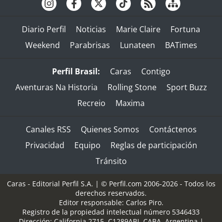
Diario Perfil
Noticias
Marie Claire
Fortuna
Weekend
Parabrisas
Lunateen
BATimes
Perfil Brasil:
Caras
Contigo
Aventuras Na Historia
Rolling Stone
Sport Buzz
Recreio
Maxima
Canales RSS
Quienes Somos
Contáctenos
Privacidad
Equipo
Reglas de participación
Tránsito
Caras - Editorial Perfil S.A.
| © Perfil.com 2006-2026 - Todos los
derechos reservados.
Editor responsable: Carlos Piro.
Registro de la propiedad intelectual número 5346433
Dirección:
California 2715
,
C1289ABI
,
CABA, Argentina
|