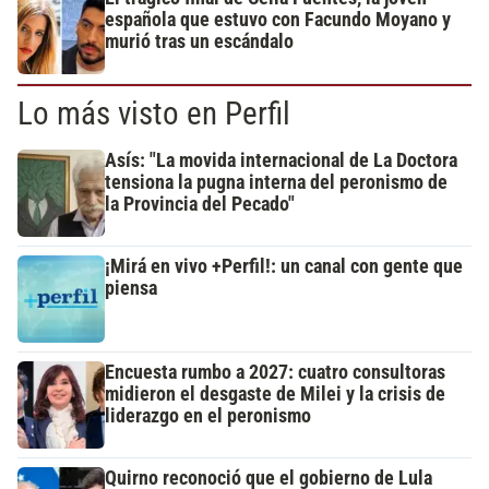
española que estuvo con Facundo Moyano y
murió tras un escándalo
Lo más visto en Perfil
Asís: "La movida internacional de La Doctora
tensiona la pugna interna del peronismo de
la Provincia del Pecado"
¡Mirá en vivo +Perfil!: un canal con gente que
piensa
Encuesta rumbo a 2027: cuatro consultoras
midieron el desgaste de Milei y la crisis de
liderazgo en el peronismo
Quirno reconoció que el gobierno de Lula