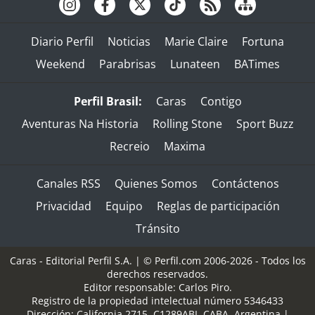
Diario Perfil
Noticias
Marie Claire
Fortuna
Weekend
Parabrisas
Lunateen
BATimes
Perfil Brasil:
Caras
Contigo
Aventuras Na Historia
Rolling Stone
Sport Buzz
Recreio
Maxima
Canales RSS
Quienes Somos
Contáctenos
Privacidad
Equipo
Reglas de participación
Tránsito
Caras - Editorial Perfil S.A.
| © Perfil.com 2006-2026 - Todos los
derechos reservados.
Editor responsable: Carlos Piro.
Registro de la propiedad intelectual número 5346433
Dirección:
California 2715
,
C1289ABI
,
CABA, Argentina
|