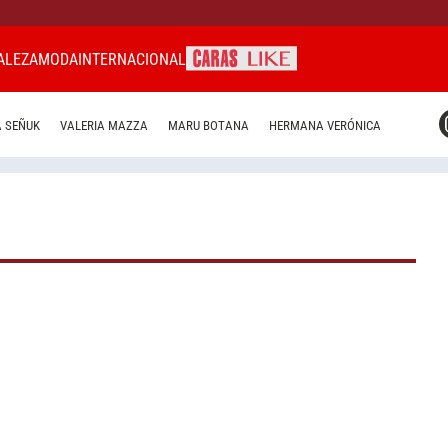
ALEZA
MODA
INTERNACIONAL
CARAS MIAMI
 SEÑUK
VALERIA MAZZA
MARU BOTANA
HERMANA VERÓNICA
CARAS BRASIL
CARAS URUGUAY