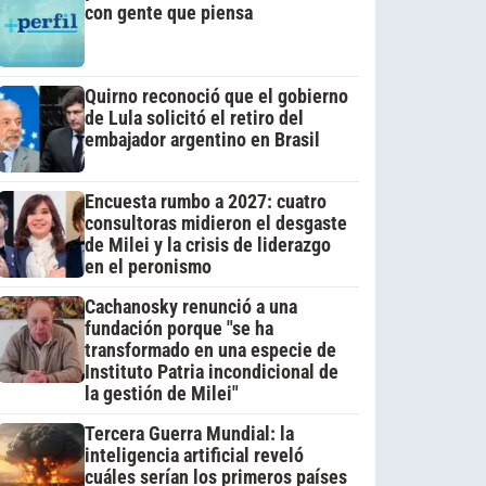
con gente que piensa
Quirno reconoció que el gobierno
de Lula solicitó el retiro del
embajador argentino en Brasil
Encuesta rumbo a 2027: cuatro
consultoras midieron el desgaste
de Milei y la crisis de liderazgo
en el peronismo
Cachanosky renunció a una
fundación porque "se ha
transformado en una especie de
Instituto Patria incondicional de
la gestión de Milei"
Tercera Guerra Mundial: la
inteligencia artificial reveló
cuáles serían los primeros países