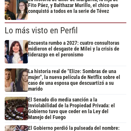
Fito Páez, y Balthazar Murillo, el chico que
conquistó a todos en la serie de Tévez
Lo más visto en Perfil
Encuesta rumbo a 2027: cuatro consultoras
midieron el desgaste de Milei y la crisis de
liderazgo en el peronismo
La historia real de "Elize: Sombras de una
mujer", la nueva película de Netflix sobre el
caso de una esposa que descuartizó a su
marido
El Senado dio media sanción a la
Inviolabilidad de la Propiedad Privada: el
Gobierno tuvo que ceder en la Ley del
Manejo del Fuego
El Gobierno perdió la pulseada del nombre: