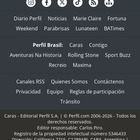
Diario Perfil
Noticias
Marie Claire
Fortuna
Weekend
Parabrisas
Lunateen
BATimes
Perfil Brasil:
Caras
Contigo
Aventuras Na Historia
Rolling Stone
Sport Buzz
Recreio
Maxima
Canales RSS
Quienes Somos
Contáctenos
Privacidad
Equipo
Reglas de participación
Tránsito
Caras - Editorial Perfil S.A.
| © Perfil.com 2006-2026 - Todos los
derechos reservados.
Editor responsable: Carlos Piro.
Registro de la propiedad intelectual número 5346433
Dirección:
California 2715
,
C1289ABI
,
CABA, Argentina
|