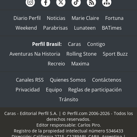
Diario Perfil
Noticias
Marie Claire
Fortuna
Weekend
Parabrisas
Lunateen
BATimes
Perfil Brasil:
Caras
Contigo
Aventuras Na Historia
Rolling Stone
Sport Buzz
Recreio
Maxima
Canales RSS
Quienes Somos
Contáctenos
Privacidad
Equipo
Reglas de participación
Tránsito
Caras - Editorial Perfil S.A.
| © Perfil.com 2006-2026 - Todos los
derechos reservados.
Editor responsable: Carlos Piro.
Registro de la propiedad intelectual número 5346433
Dirección:
California 2715
,
C1289ABI
,
CABA, Argentina
|