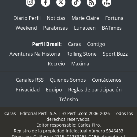
Diario Perfil
Noticias
Marie Claire
Fortuna
Weekend
Parabrisas
Lunateen
BATimes
Perfil Brasil:
Caras
Contigo
Aventuras Na Historia
Rolling Stone
Sport Buzz
Recreio
Maxima
Canales RSS
Quienes Somos
Contáctenos
Privacidad
Equipo
Reglas de participación
Tránsito
Caras - Editorial Perfil S.A.
| © Perfil.com 2006-2026 - Todos los
derechos reservados.
Editor responsable: Carlos Piro.
Registro de la propiedad intelectual número 5346433
Dirección:
California 2715
,
C1289ABI
,
CABA, Argentina
|